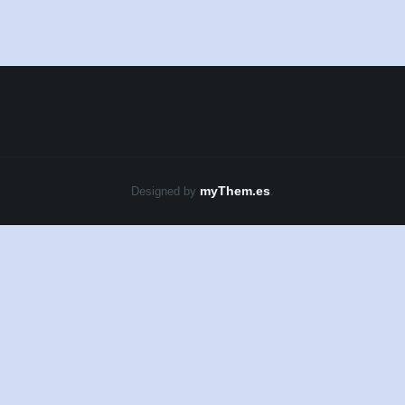
myThem.es
Designed by
.